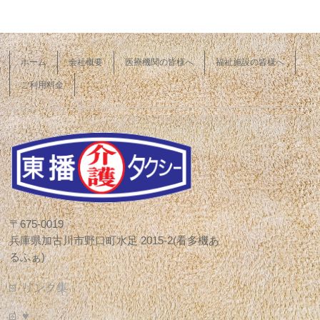
ホーム
会社概要
医療機関の皆様へ
福祉施設の皆様へ
ご利用料金
〒675-0019
兵庫県加古川市野口町水足 2015-2(看多機あ
るふぁ)
リンク集
♥