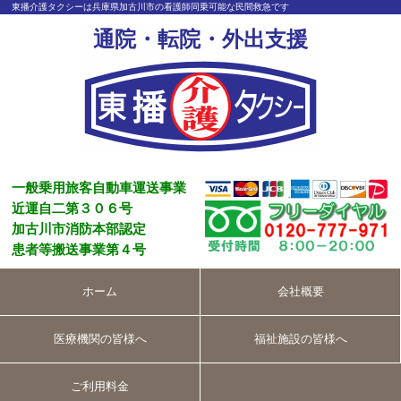
東播介護タクシーは兵庫県加古川市の看護師同乗可能な民間救急です
通院・転院・外出支援
一般乗用旅客自動車運送事業
近運自二第３０６号
加古川市消防本部認定
患者等搬送事業第４号
ホーム
会社概要
医療機関の皆様へ
福祉施設の皆様へ
ご利用料金