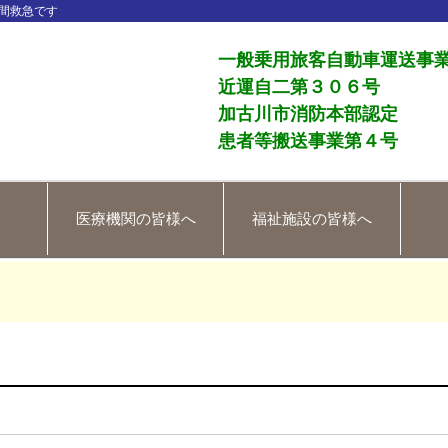
間救急です
一般乗用旅客自動車運送事
近運自二第３０６号
加古川市消防本部認定
患者等搬送事業第４号
医療機関の皆様へ
福祉施設の皆様へ