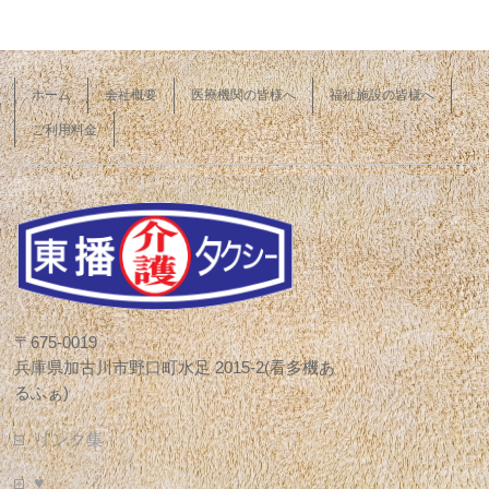
ホーム
会社概要
医療機関の皆様へ
福祉施設の皆様へ
ご利用料金
〒675-0019
兵庫県加古川市野口町水足 2015-2(看多機あ
るふぁ)
リンク集
♥