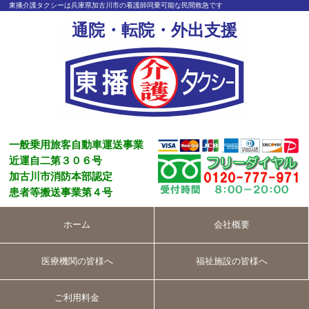
東播介護タクシーは兵庫県加古川市の看護師同乗可能な民間救急です
通院・転院・外出支援
一般乗用旅客自動車運送事業
近運自二第３０６号
加古川市消防本部認定
患者等搬送事業第４号
ホーム
会社概要
医療機関の皆様へ
福祉施設の皆様へ
ご利用料金