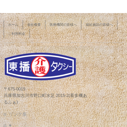
ホーム
会社概要
医療機関の皆様へ
福祉施設の皆様へ
ご利用料金
〒675-0019
兵庫県加古川市野口町水足 2015-2(看多機あ
るふぁ)
リンク集
♥