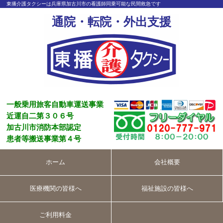
東播介護タクシーは兵庫県加古川市の看護師同乗可能な民間救急です
通院・転院・外出支援
一般乗用旅客自動車運送事業
近運自二第３０６号
加古川市消防本部認定
患者等搬送事業第４号
ホーム
会社概要
医療機関の皆様へ
福祉施設の皆様へ
ご利用料金