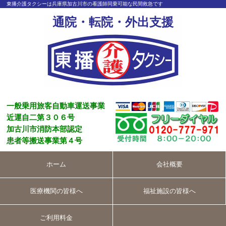
東播介護タクシーは兵庫県加古川市の看護師同乗可能な民間救急です
通院・転院・外出支援
一般乗用旅客自動車運送事業
近運自二第３０６号
加古川市消防本部認定
患者等搬送事業第４号
ホーム
会社概要
医療機関の皆様へ
福祉施設の皆様へ
ご利用料金