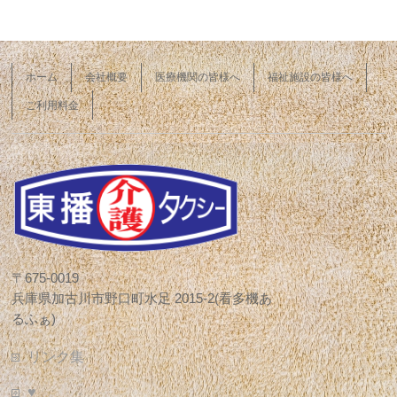
ホーム
会社概要
医療機関の皆様へ
福祉施設の皆様へ
ご利用料金
〒675-0019
兵庫県加古川市野口町水足 2015-2(看多機あ
るふぁ)
リンク集
♥