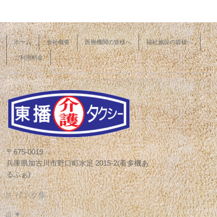
ホーム
会社概要
医療機関の皆様へ
福祉施設の皆様へ
ご利用料金
〒675-0019
兵庫県加古川市野口町水足 2015-2(看多機あ
るふぁ)
リンク集
♥