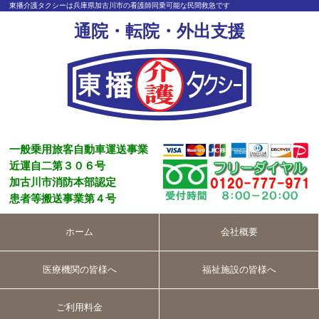
東播介護タクシーは兵庫県加古川市の看護師同乗可能な民間救急です
通院・転院・外出支援
一般乗用旅客自動車運送事業
近運自二第３０６号
加古川市消防本部認定
患者等搬送事業第４号
ホーム
会社概要
医療機関の皆様へ
福祉施設の皆様へ
ご利用料金