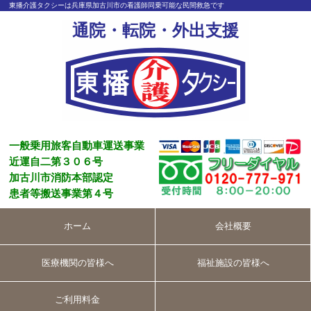
東播介護タクシーは兵庫県加古川市の看護師同乗可能な民間救急です
通院・転院・外出支援
一般乗用旅客自動車運送事業
近運自二第３０６号
加古川市消防本部認定
患者等搬送事業第４号
ホーム
会社概要
医療機関の皆様へ
福祉施設の皆様へ
ご利用料金