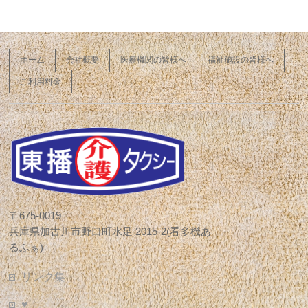
ホーム
会社概要
医療機関の皆様へ
福祉施設の皆様へ
ご利用料金
〒675-0019
兵庫県加古川市野口町水足 2015-2(看多機あ
るふぁ)
リンク集
♥