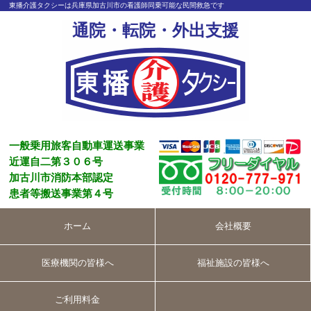
東播介護タクシーは兵庫県加古川市の看護師同乗可能な民間救急です
通院・転院・外出支援
一般乗用旅客自動車運送事業
近運自二第３０６号
加古川市消防本部認定
患者等搬送事業第４号
ホーム
会社概要
医療機関の皆様へ
福祉施設の皆様へ
ご利用料金