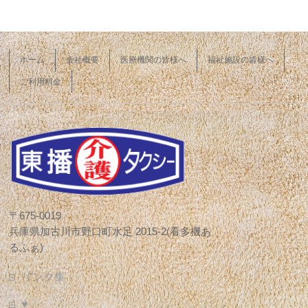
ホーム
会社概要
医療機関の皆様へ
福祉施設の皆様へ
ご利用料金
〒675-0019
兵庫県加古川市野口町水足 2015-2(看多機あ
るふぁ)
リンク集
♥