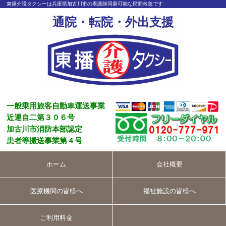
東播介護タクシーは兵庫県加古川市の看護師同乗可能な民間救急です
通院・転院・外出支援
一般乗用旅客自動車運送事業
近運自二第３０６号
加古川市消防本部認定
患者等搬送事業第４号
ホーム
会社概要
医療機関の皆様へ
福祉施設の皆様へ
ご利用料金