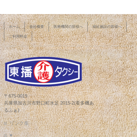
ホーム
会社概要
医療機関の皆様へ
福祉施設の皆様へ
ご利用料金
〒675-0019
兵庫県加古川市野口町水足 2015-2(看多機あ
るふぁ)
リンク集
♥