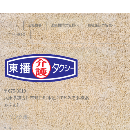
ホーム
会社概要
医療機関の皆様へ
福祉施設の皆様へ
ご利用料金
〒675-0019
兵庫県加古川市野口町水足 2015-2(看多機あ
るふぁ)
リンク集
♥