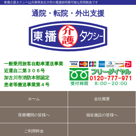
東播介護タクシーは兵庫県加古川市の看護師同乗可能な民間救急です
通院・転院・外出支援
一般乗用旅客自動車運送事業
近運自二第３０６号
加古川市消防本部認定
患者等搬送事業第４号
ホーム
会社概要
医療機関の皆様へ
福祉施設の皆様へ
ご利用料金