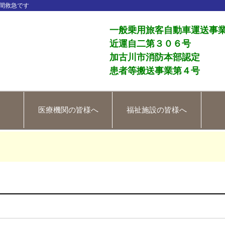
間救急です
一般乗用旅客自動車運送事
近運自二第３０６号
加古川市消防本部認定
患者等搬送事業第４号
医療機関の皆様へ
福祉施設の皆様へ