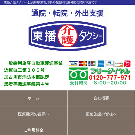
東播介護タクシーは兵庫県加古川市の看護師同乗可能な民間救急です
通院・転院・外出支援
一般乗用旅客自動車運送事業
近運自二第３０６号
加古川市消防本部認定
患者等搬送事業第４号
ホーム
会社概要
医療機関の皆様へ
福祉施設の皆様へ
ご利用料金