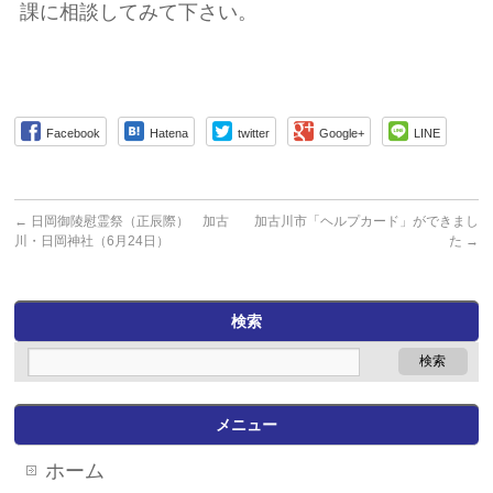
課に相談してみて下さい。
Facebook
Hatena
twitter
Google+
LINE
←
日岡御陵慰霊祭（正辰際） 加古
加古川市「ヘルプカード」ができまし
川・日岡神社（6月24日）
た
→
検索
メニュー
ホーム