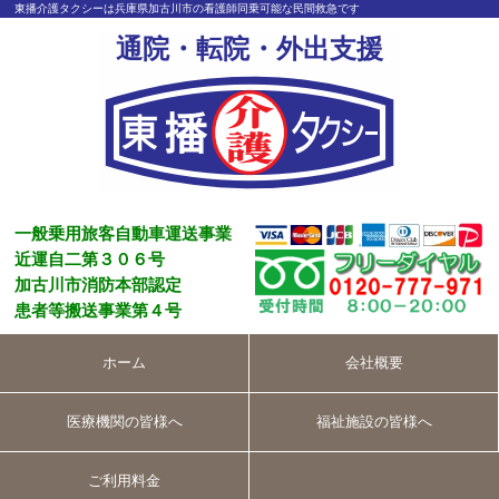
東播介護タクシーは兵庫県加古川市の看護師同乗可能な民間救急です
通院・転院・外出支援
一般乗用旅客自動車運送事業
近運自二第３０６号
加古川市消防本部認定
患者等搬送事業第４号
ホーム
会社概要
医療機関の皆様へ
福祉施設の皆様へ
ご利用料金