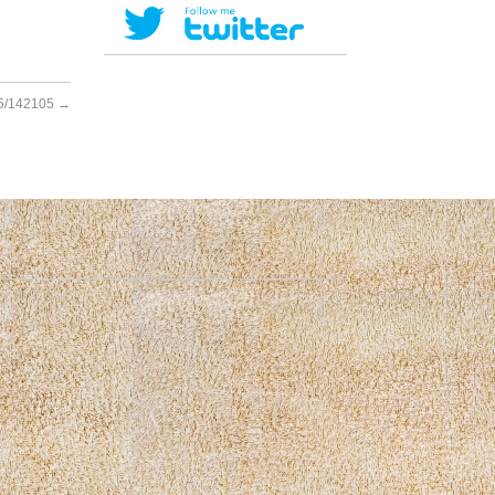
/142105
→