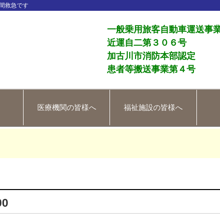
間救急です
一般乗用旅客自動車運送事
近運自二第３０６号
加古川市消防本部認定
患者等搬送事業第４号
医療機関の皆様へ
福祉施設の皆様へ
00