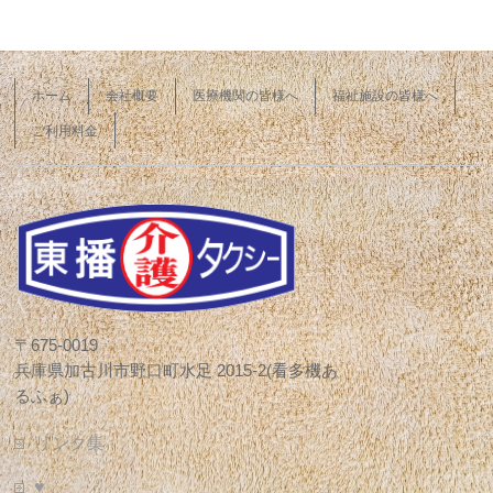
ホーム
会社概要
医療機関の皆様へ
福祉施設の皆様へ
ご利用料金
〒675-0019
兵庫県加古川市野口町水足 2015-2(看多機あ
るふぁ)
リンク集
♥