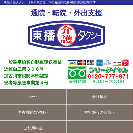
東播介護タクシーは兵庫県加古川市の看護師同乗可能な民間救急です
通院・転院・外出支援
一般乗用旅客自動車運送事業
近運自二第３０６号
加古川市消防本部認定
患者等搬送事業第４号
ホーム
会社概要
医療機関の皆様へ
福祉施設の皆様へ
ご利用料金