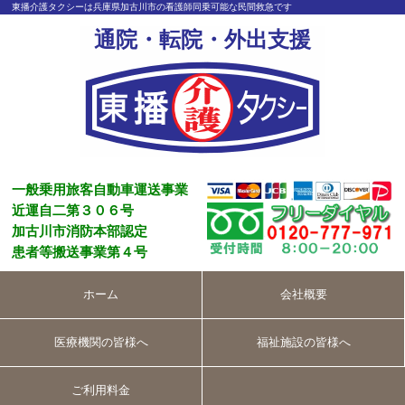
東播介護タクシーは兵庫県加古川市の看護師同乗可能な民間救急です
通院・転院・外出支援
一般乗用旅客自動車運送事業
近運自二第３０６号
加古川市消防本部認定
患者等搬送事業第４号
ホーム
会社概要
医療機関の皆様へ
福祉施設の皆様へ
ご利用料金