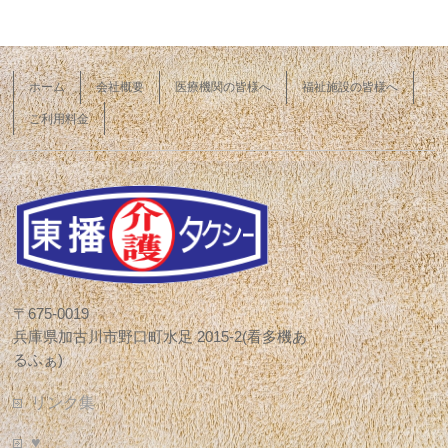
ホーム
会社概要
医療機関の皆様へ
福祉施設の皆様へ
ご利用料金
〒675-0019
兵庫県加古川市野口町水足 2015-2(看多機あ
るふぁ)
リンク集
♥