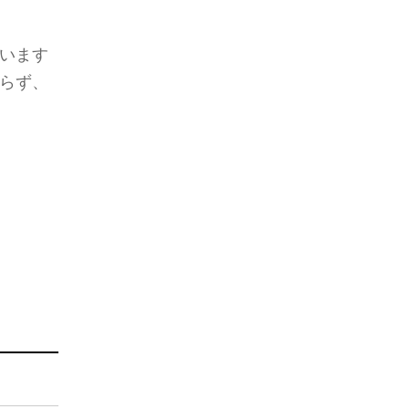
います
らず、