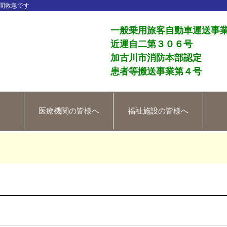
間救急です
一般乗用旅客自動車運送事
近運自二第３０６号
加古川市消防本部認定
患者等搬送事業第４号
医療機関の皆様へ
福祉施設の皆様へ