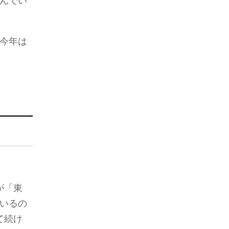
んでい
今年は
が「東
いるの
て続け